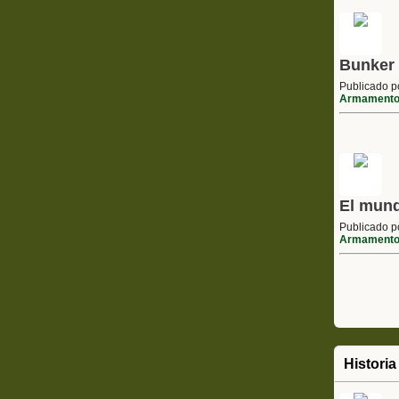
Bunker
Publicado 
Armament
El mund
Publicado 
Armament
Historia 