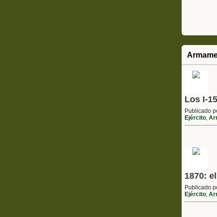
Armame
Los I-1
Publicado 
Ejército
,
Ar
1870: e
Publicado 
Ejército
,
Ar