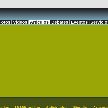
Fotos
Vídeos
Articulos
Debates
Eventos
Servicio
cadas
Mi Mili, así fue
Actividades
Ejército
Armame