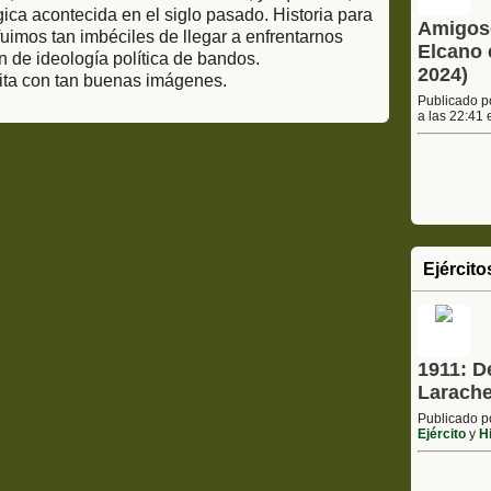
gica acontecida en el siglo pasado. Historia para
Amigosd
uimos tan imbéciles de llegar a enfrentarnos
Elcano 
n de ideología política de bandos.
2024)
sita con tan buenas imágenes.
Publicado 
a las 22:41
Ejército
1911: D
Larache
Publicado 
Ejército
y
Hi