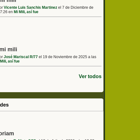
mi mili
por
Vicente Luis Sanchis Martinez
el 7 de Diciembre de
17:26 en
Mi Mili, así fue
mi mili
por
José Mariscal R/77
el 19 de Noviembre de 2025 a las
Mili, así fue
Ver todos
ades
oriam