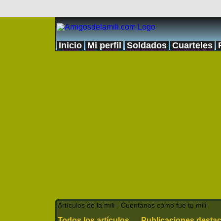
Inicio
Mi perfil
Soldados
Cuarteles
Artículos de la mili - Cuéntanos cómo fue tu mili
Todos los artículos
Publicaciones desta