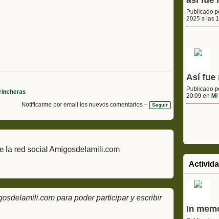
asi fue 
Publicado 
2025 a las 
Así fue 
Publicado 
rincheras
20:09 en
Mi 
Notificarme por email los nuevos comentarios –
Seguir
e la red social Amigosdelamili.com
Activid
delamili.com para poder participar y escribir
In mem