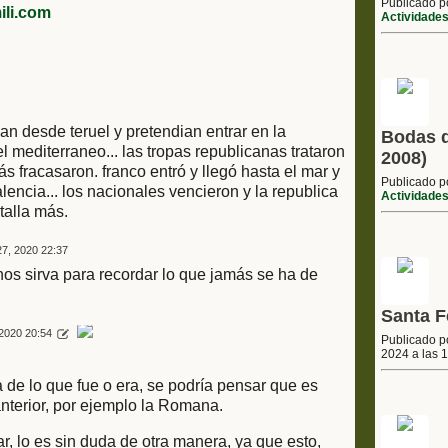
Publicado 
li.com
Actividade
ban desde teruel y pretendian entrar en la
Bodas d
el mediterraneo... las tropas republicanas trataron
2008)
 fracasaron. franco entró y llegó hasta el mar y
Publicado 
lencia... los nacionales vencieron y la republica
Actividade
atalla más.
27, 2020 22:37
nos sirva para recordar lo que jamás se ha de
Santa F
2020 20:54
Publicado 
2024 a las 
 de lo que fue o era, se podría pensar que es
 anterior, por ejemplo la Romana.
, lo es sin duda de otra manera, ya que esto,