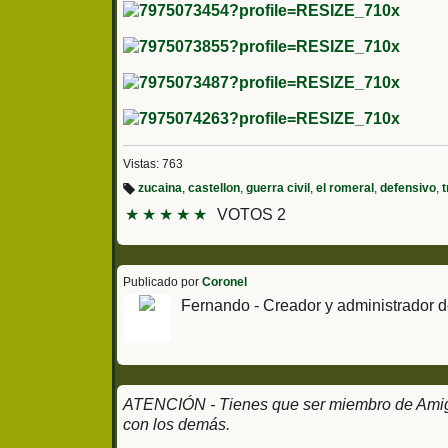
Vistas: 763
zucaina
,
castellon
,
guerra civil
,
el romeral
,
defensivo
,
t
Et
★
★
★
★
★
VOTOS 2
iq
u
et
a
s:
Publicado por
Coronel
Fernando - Creador y administrador d
ATENCIÓN - Tienes que ser miembro de Amigos
con los demás.