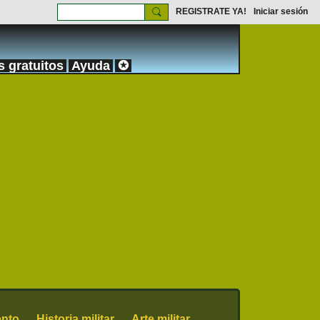
REGISTRATE YA!
Iniciar sesión
s gratuitos
Ayuda
✪
nto
Historia militar
Arte militar