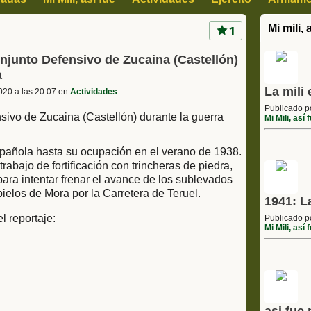
Mi mili, 
1
onjunto Defensivo de Zucaina (Castellón)
a
La mili
020 a las 20:07 en
Actividades
Publicado 
Mi Mili, así 
Española hasta su ocupación en el verano de 1938.
rabajo de fortificación con trincheras de piedra,
para intentar frenar el avance de los sublevados
elos de Mora por la Carretera de Teruel.
1941: L
l reportaje:
Publicado 
Mi Mili, así 