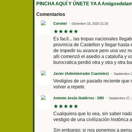
PINCHA AQUÍ Y ÚNETE YA A Amigosdelami
Comentarios
Coronel
Diciembre 16, 2020 21:20
★
★
★
★
★
Es facil... las tropas nacionales llega
provincia de Castellon y llegar hasta 
de impedir su avance pero una vez más
alli comenzó el asedio a cataluña y va
burocratica perdió otra y otra y otra b
Javier (Administrador Cuarteles)
Septiembre 
Vestigios de un pasado reciente que 
volver a repetir.
Antonio Jesús Gutiérrez - 3/85
Septiembre 27, 
★
★
★
★
★
Cualquiera que lo vea, sin saber nada
vestigio de una civilización histórica
Sin embargo; si nos ponemos a pensar