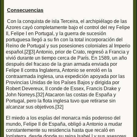
Consecuencias
Con la conquista de isla Terceira, el archipiélago de las
Azores cayó completamente bajo el control del rey Felipe
II, Felipe I en Portugal, y la guerra de sucesión
portuguesa llegó a su fin con la total incorporación del
Reino de Portugal y sus posesiones coloniales al Imperio
español.[2][3] Antonio, prior de Crato, regresó a Francia y
vivió durante un tiempo cerca de París. En 1589, un año
después del fracaso de la gran armada enviada por
Felipe II contra Inglaterra, Antonio se enroló en la
contraarmada inglesa, una expedición apoyada por las
Provincias Unidas de los Países Bajos y dirigida por
Robert Devereux, II conde de Essex, Francis Drake y
John Norreys.[32] Atacaron las costas de España y
Portugal, pero la flota inglesa tuvo que retirarse sin
alcanzar sus objetivos.[32]
El miedo a los espías del monarca más poderoso del
mundo, Felipe II de España, obligó a Antonio a mudar
constantemente su residencia hasta que recaló en
Inglaterra, desde donde su reina Isabel I y sus asesores