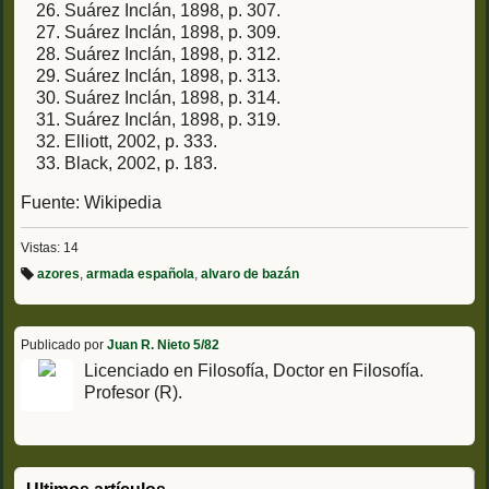
Suárez Inclán, 1898, p. 307.
Suárez Inclán, 1898, p. 309.
Suárez Inclán, 1898, p. 312.
Suárez Inclán, 1898, p. 313.
Suárez Inclán, 1898, p. 314.
Suárez Inclán, 1898, p. 319.
Elliott, 2002, p. 333.
Black, 2002, p. 183.
Fuente: Wikipedia
Vistas: 14
azores
,
armada española
,
alvaro de bazán
Et
iq
u
et
a
Publicado por
Juan R. Nieto 5/82
s:
Licenciado en Filosofía, Doctor en Filosofía.
Profesor (R).