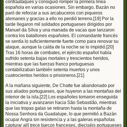
contraataques y consiguió romper la primera línea
española en varias ocasiones. Sin embargo, Bazán no
paró de reforzar a sus arcabuceros con piqueros
alemanes y gracias a ello no perdió terreno.[19] Por la
tarde llegaron mil soldados portugueses dirigidos por
Manuel da Silva y una manada de vacas que lanzaron
contra los batallones españoles. El comandante francés
se sentía lo suficientemente fuerte como para renovar su
ataque, aunque la caída de la noche se lo impidió.[20]
Tras 16 horas de combates, el ejército español había
sufrido setenta bajas mortales y trescientos heridos,
mientras que las fuerzas franco portuguesas
contabilizaban también setenta muertos y unos
cuatrocientos heridos o prisioneros.[21]
A la mañana siguiente, De Chatte fue abandonado por
sus aliados portugueses, que huyeron a las montañas del
interior de la isla.[22] Los españoles tomaron enseguida
la iniciativa y avanzaron hacia São Sebastião, mientras
que las tropas galas se retiraron hasta la montaña de
Nossa Senhora da Guadalupe, lo que permitió a Bazán
ocupar Angra sin resistencia y a las galeras españolas
capturar allí trece barcos franceses, dieciséis portugueses