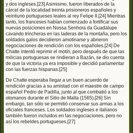
y dos ingleses.[23] Asimismo, fueron liberados de la
cárcel de la localidad treinta prisioneros españoles y
veintiuno portugueses leales al rey Felipe II.[24] Mientras
tanto, los franceses habían comenzado a fortificar sus
nuevas posiciones en Nossa Senhora da Guadalupe
cavando trincheras en las laderas de la montaña, pero los
soldados galos decidieron amotinarse y abrieron
negociaciones de rendición con los españoles.[24] De
Chatte intentó reprimir el motín, pero después de que las
milicias portuguesas se rindieran a Bazán, se dio cuenta
de que la victoria ya era imposible y decidió parlamentar
con las fuerzas hispanas.[25]
De Chatte esperaba llegar a un buen acuerdo de
rendición gracias a su amistad con el maestre de campo
español Pedro de Padilla, junto al que combatió a los
otomanos durante el Sitio de Malta (1565).[26] Sin
embargo, tan sólo se permitió conservar sus armas a los
oficiales franceses. Los soldados ingleses e italianos
también fueron incluidos en las negociaciones, pero no
así los rebeldes portugueses.[27]