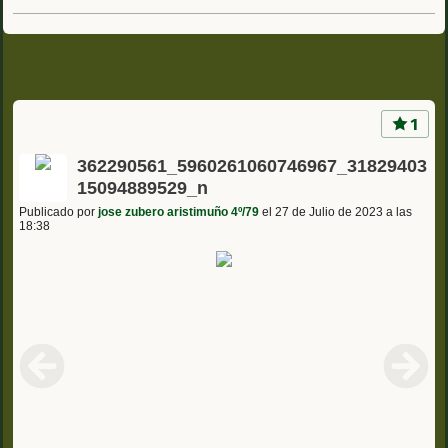
1
362290561_5960261060746967_31829403
15094889529_n
Publicado por
jose zubero aristimuño 4º/79
el 27 de Julio de 2023 a las
18:38