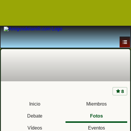
8
CIR 12 El Ferral del Bernesga - Base Conde de
Gazola (León) Centro de Instrucción de
Inicio
Miembros
Reclutas
Debate
Fotos
Vídeos
Eventos