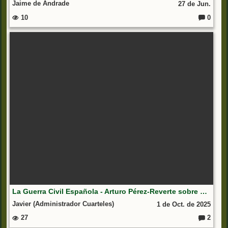
Jaime de Andrade
27 de Jun.
10
0
C
o
m
e
nt
ar
io
s:
La Guerra Civil Española - Arturo Pérez-Reverte sobre guerra civil y periodismo
Javier (Administrador Cuarteles)
1 de Oct. de 2025
27
2
C