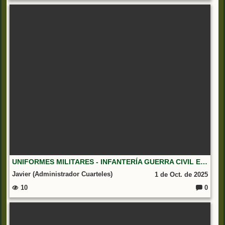
o
m
e
nt
ar
io
s:
UNIFORMES MILITARES - INFANTERÍA GUERRA CIVIL ESPAÑOLA
Javier (Administrador Cuarteles)
1 de Oct. de 2025
10
0
C
o
m
e
nt
ar