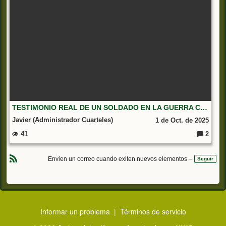
TESTIMONIO REAL DE UN SOLDADO EN LA GUERRA CIVIL ESPAÑOLA (1936–1939)
Javier (Administrador Cuarteles)
1 de Oct. de 2025
41
2
C
o
m
e
Envien un correo cuando exiten nuevos elementos –
Seguir
nt
R
ar
S
io
S
s:
Informar un problema
|
Términos de servicio