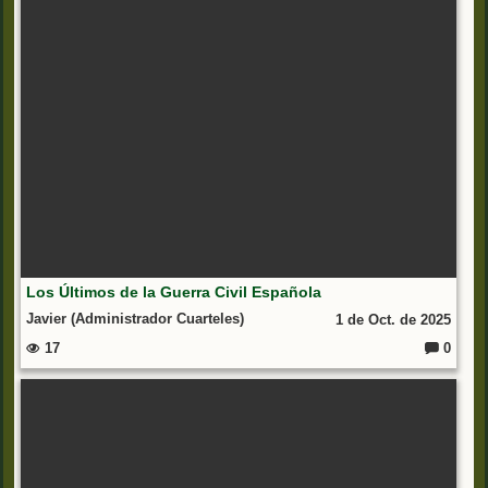
io
s:
Los Últimos de la Guerra Civil Española
Javier (Administrador Cuarteles)
1 de Oct. de 2025
17
0
C
o
m
e
nt
ar
io
s: