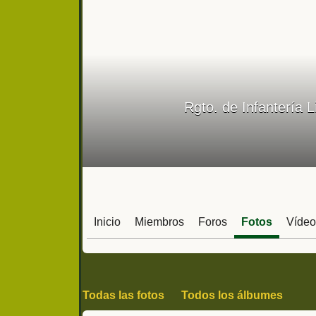
Rgto. de Infantería 
Inicio
Miembros
Foros
Fotos
Vídeo
Todas las fotos
Todos los álbumes