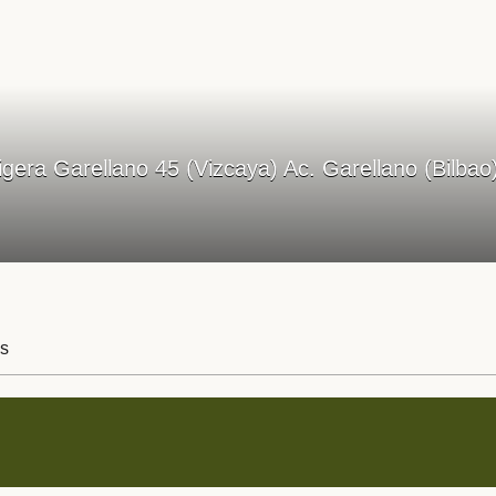
Ligera Garellano 45 (Vizcaya) Ac. Garellano (Bilb
s