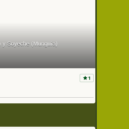
ao) y Soyeche (Munguía)
1