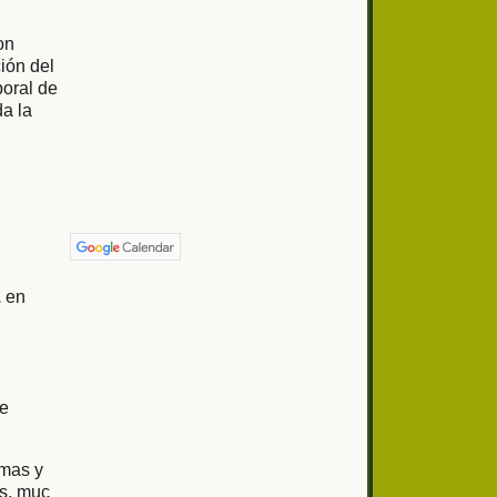
on
ión del
poral de
da la
1
en
de
omas y
s, muc