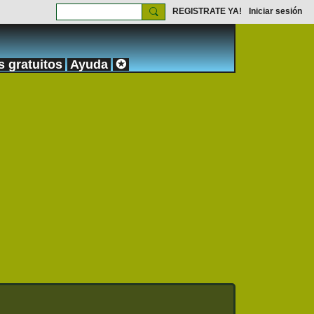
REGISTRATE YA!
Iniciar sesión
s gratuitos
Ayuda
✪