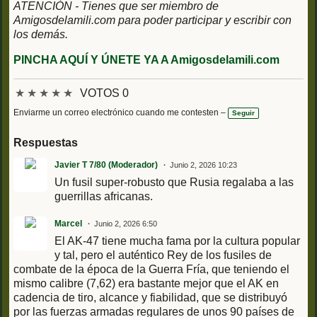
ATENCIÓN - Tienes que ser miembro de
Amigosdelamili.com para poder participar y escribir con
los demás.
PINCHA AQUÍ Y ÚNETE YA A Amigosdelamili.com
★
★
★
★
★
VOTOS 0
Enviarme un correo electrónico cuando me contesten –
Seguir
Respuestas
Javier T 7/80 (Moderador)
Junio 2, 2026 10:23
Un fusil super-robusto que Rusia regalaba a las
guerrillas africanas.
Marcel
Junio 2, 2026 6:50
El AK-47 tiene mucha fama por la cultura popular
y tal, pero el auténtico Rey de los fusiles de
combate de la época de la Guerra Fría, que teniendo el
mismo calibre (7,62) era bastante mejor que el AK en
cadencia de tiro, alcance y fiabilidad, que se distribuyó
por las fuerzas armadas regulares de unos 90 países de