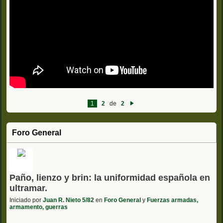
1
2
de
2
Si
g
ui
e
Foro General
nt
e
Paño, lienzo y brin: la uniformidad española en
ultramar.
Iniciado por
Juan R. Nieto 5/82
en
Foro General
y
Fuerzas armadas,
armamento, guerras