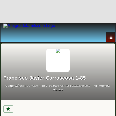
Francisco Javier Carrascosa 1-85
Cumpleaños:
4 de Mayo
En el cuartel:
Cir n°:8 Fabada Alicante
Mi mote era:
Alicnate