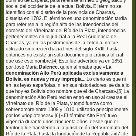
dominio de España, para referirse al medio geográfico y
social del occidente de la actual Bolivia. El término se
identificó con el distrito de la provincia de Charcas,
disuelta en 1782.
El término es una denominación tardía
para referirse a la región alta de las intendencias del
noroeste del Virreinato del Río de la Plata, intendencias
pertenecientes en lo judicial a la Real Audiencia de
Charcas, ya en las postrimerías de la colonia, no fue
utilizado sino recién hacia fines del siglo XVIII, hasta
entonces no existe un solo documento o crónica oficial
que use este nombre.[4] Esto fue advertido ya en 1851
por José María
Dalence,
quien afirmaba que «
La
denominación Alto Perú aplicada exclusivamente a
Bolivia, es nueva y muy impropia.
.. Lo cierto es que ni
en las leyes españolas, ni en sus historiadores, se da a lo
que hoy es Bolivia otro nombre que el de Charcas».[5] La
denominación Alto Perú recién entró en uso al crearse el
Virreinato del Río de la Plata, y tomó fuerza como
sobrenombre entre 1809 y 1810, utilizado principalmente
por los «rioplatenses».[6] «El término Alto Perú tuvo
vigencia durante unos cincuenta años, desde que el
territorio fue transferido a la jurisdicción del Virreinato del
Río de la Plata hasta la fundación de la República»[7] de