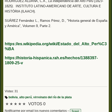
RODRÍGUEZ ALDANA, C.A.,
La independencia del Alto Perú (1823-
1825)
. INSTITUTO LATINO-AMERICANO DE ARTE, CULTURA E
HISTÓRIA (ILAACH).
SUÁREZ Fernández L., Ramos Pérez, D., "Historia general de España
y América", Volumen 9, Parte 2.
https://es.wikipedia.org/wiki/Estado_del_Alto_Per%C3
%BA
https://historia-hispanica.rah.es/hechos/1388397-
1809-25-v
Vistas: 31
bolivia
,
alto perú
,
virreinato del río de la plata
Et
★
★
★
★
★
VOTOS 0
iq
u
et
Notificarme por email los nuevos comentarios –
Seguir