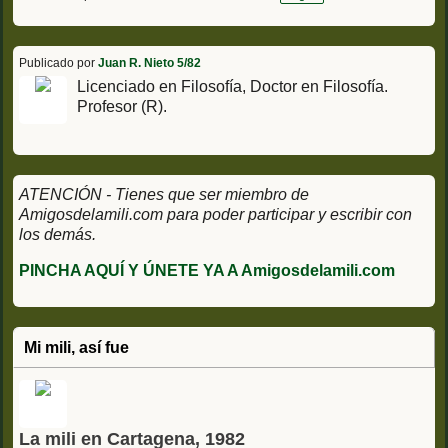
a
s:
Publicado por
Juan R. Nieto 5/82
Licenciado en Filosofía, Doctor en Filosofía.
Profesor (R).
ATENCIÓN - Tienes que ser miembro de
Amigosdelamili.com para poder participar y escribir con
los demás.
PINCHA AQUÍ Y ÚNETE YA A Amigosdelamili.com
Mi mili, así fue
La mili en Cartagena, 1982