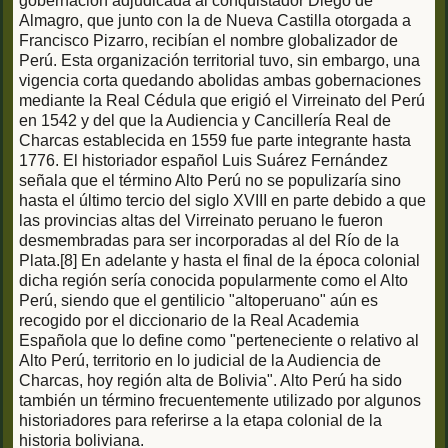
gobernación adjudicada al conquistador Diego de
Almagro, que junto con la de Nueva Castilla otorgada a
Francisco Pizarro, recibían el nombre globalizador de
Perú. Esta organización territorial tuvo, sin embargo, una
vigencia corta quedando abolidas ambas gobernaciones
mediante la Real Cédula que erigió el Virreinato del Perú
en 1542 y del que la Audiencia y Cancillería Real de
Charcas establecida en 1559 fue parte integrante hasta
1776. El historiador español Luis Suárez Fernández
señala que el término Alto Perú no se populizaría sino
hasta el último tercio del siglo XVIII en parte debido a que
las provincias altas del Virreinato peruano le fueron
desmembradas para ser incorporadas al del Río de la
Plata.[8] En adelante y hasta el final de la época colonial
dicha región sería conocida popularmente como el Alto
Perú, siendo que el gentilicio "altoperuano" aún es
recogido por el diccionario de la Real Academia
Española que lo define como "perteneciente o relativo al
Alto Perú, territorio en lo judicial de la Audiencia de
Charcas, hoy región alta de Bolivia". Alto Perú ha sido
también un término frecuentemente utilizado por algunos
historiadores para referirse a la etapa colonial de la
historia boliviana.