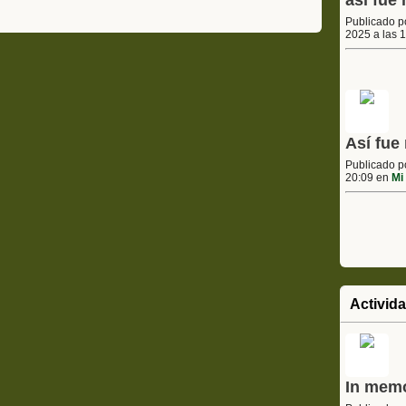
asi fue 
Publicado 
2025 a las 
Así fue 
Publicado 
20:09 en
Mi 
Activid
In mem