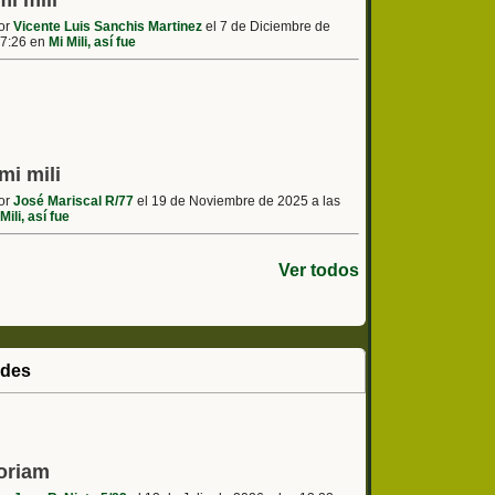
mi mili
por
Vicente Luis Sanchis Martinez
el 7 de Diciembre de
17:26 en
Mi Mili, así fue
mi mili
por
José Mariscal R/77
el 19 de Noviembre de 2025 a las
Mili, así fue
Ver todos
ades
oriam