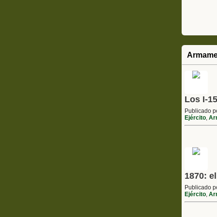
Armame
Los I-1
Publicado 
Ejército
,
Ar
1870: e
Publicado 
Ejército
,
Ar