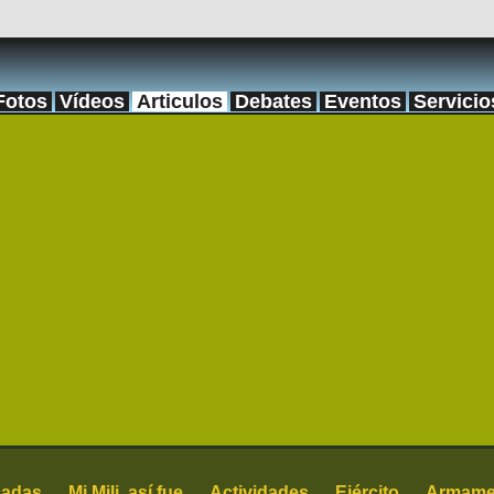
Fotos
Vídeos
Articulos
Debates
Eventos
Servicio
cadas
Mi Mili, así fue
Actividades
Ejército
Armame