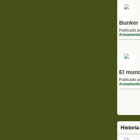
Bunker
Publicado 
Armament
El mund
Publicado 
Armament
Historia 