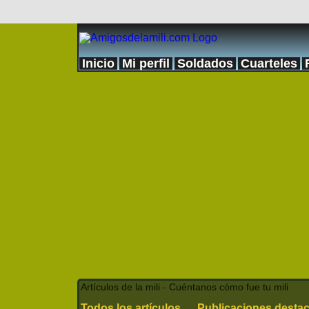
Inicio
Mi perfil
Soldados
Cuarteles
Artículos de la mili - Cuéntanos cómo fue tu mili
Todos los artículos
Publicaciones desta