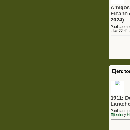
Amigosd
Elcano 
2024)
Publicado 
a las 22:41
Ejército
1911: D
Larache
Publicado 
Ejército
y
Hi