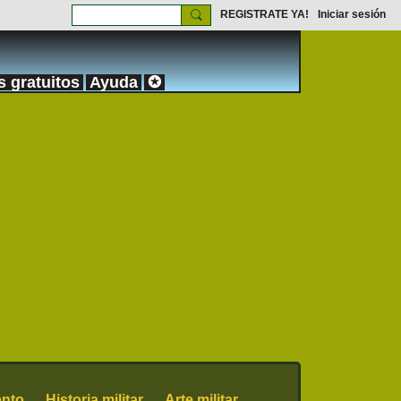
REGISTRATE YA!
Iniciar sesión
s gratuitos
Ayuda
✪
nto
Historia militar
Arte militar