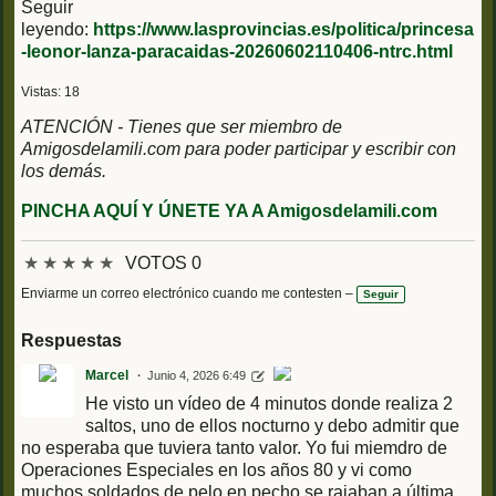
Seguir
leyendo:
https://www.lasprovincias.es/politica/princesa
-leonor-lanza-paracaidas-20260602110406-ntrc.html
Vistas: 18
ATENCIÓN - Tienes que ser miembro de
Amigosdelamili.com para poder participar y escribir con
los demás.
PINCHA AQUÍ Y ÚNETE YA A Amigosdelamili.com
★
★
★
★
★
VOTOS 0
Enviarme un correo electrónico cuando me contesten –
Seguir
Respuestas
Marcel
Junio 4, 2026 6:49
He visto un vídeo de 4 minutos donde realiza 2
saltos, uno de ellos nocturno y debo admitir que
no esperaba que tuviera tanto valor. Yo fui miemdro de
Operaciones Especiales en los años 80 y vi como
muchos soldados de pelo en pecho se rajaban a última