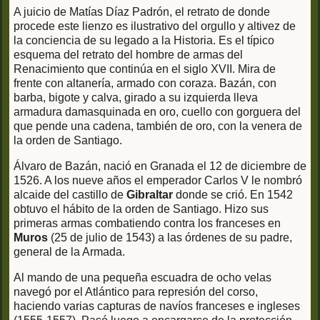
A juicio de Matías Díaz Padrón, el retrato de donde
procede este lienzo es ilustrativo del orgullo y altivez de
la conciencia de su legado a la Historia. Es el típico
esquema del retrato del hombre de armas del
Renacimiento que continúa en el siglo XVII. Mira de
frente con altanería, armado con coraza. Bazán, con
barba, bigote y calva, girado a su izquierda lleva
armadura damasquinada en oro, cuello con gorguera del
que pende una cadena, también de oro, con la venera de
la orden de Santiago.
Álvaro de Bazán, nació en Granada el 12 de diciembre de
1526. A los nueve años el emperador Carlos V le nombró
alcaide del castillo de
Gibraltar
donde se crió. En 1542
obtuvo el hábito de la orden de Santiago. Hizo sus
primeras armas combatiendo contra los franceses en
Muros
(25 de julio de 1543) a las órdenes de su padre,
general de la Armada.
Al mando de una pequeña escuadra de ocho velas
navegó por el Atlántico para represión del corso,
haciendo varias capturas de navíos franceses e ingleses