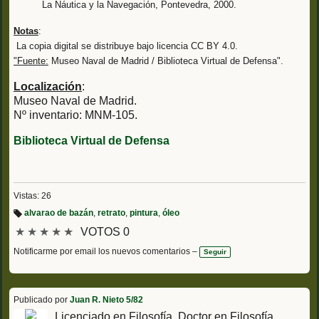
La Náutica y la Navegación, Pontevedra, 2000.
Notas
:
La copia digital se distribuye bajo licencia CC BY 4.0.
"Fuente:
Museo Naval de Madrid / Biblioteca Virtual de Defensa".
Localización
:
Museo Naval de Madrid.
Nº inventario: MNM-105.
Biblioteca Virtual de Defensa
Vistas: 26
alvarao de bazán
,
retrato
,
pintura
,
óleo
Et
★
★
★
★
★
VOTOS 0
iq
u
et
Notificarme por email los nuevos comentarios –
Seguir
a
s:
Publicado por
Juan R. Nieto 5/82
Licenciado en Filosofía, Doctor en Filosofía.