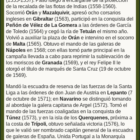
(1555-1557). Pasó luego a encargarse de la protección
de la recalada de las flotas de Indias (1558-1560).
Socorrió
Orán
y
Mazalquivir,
apresó ocho corsarios
ingleses en
Gibraltar
(1563), participó en la conquista del
Peñón de Vélez de La Gomera
a las órdenes de García
de Toledo (1564) y cegó la ría de
Tetuán
el mismo año.
Volvió a auxiliar la plaza de
Orán
e intervino en el socorro
de
Malta
(1565).
Obtuvo el mando de las galeras de
Nápoles
en 1568; con ellas tomó parte principal en la
campaña llevada a cabo para reprimir la sublevación de
los moriscos de
Granada
(1569), y el rey Felipe II le
otorgó el título de marqués de Santa Cruz (19 de octubre
de 1569).
Mandó la escuadra de reserva de las fuerzas de la Santa
Liga a las órdenes de don Juan de Austria en
Lepanto
(7
de octubre de 1571); en
Navarino
se distinguió tomando
al abordaje la galera capitana de Argel (1572). Tomó el
mando de las fuerzas coaligadas en la conquista de
Túnez
(1573), y en la isla de los
Querquenes,
próxima a
la costa de
Trípoli,
obtuvo señalada victoria (1576), lo
que le valió ser nombrado capitán general de la escuadra
de galeras de España. Unida Portugal a la Monarquía