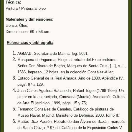
Técnica:
Pintura / Pintura al óleo
Materiales y dimensiones
:
Lienzo: Óleo,
Dimensiones: 69 x 56 cm.
Referencias y bibliografía
:
AGMAB, Secretaría de Marina, leg. 5081;
Mosquera de Figueroa, Elogio al retrato del Excelentísimo
Señor Don Álvaro de Baçán, Marqués de Santa Cruz, [...], s. l.,
1586, impreso, 12 hojas, en la colección González-Aller;
Estado General de la Real Armada. Año de 1830, Apéndice IV,
págs. 97 a 129;
Juan Carlos Aguilera Rabaneda, Rafael Tegeo (1798-1856). Un
pintor en la encrucijada, Caravaca (Murcia), Asociación Cultural
de Arte El jardinico, 1999, págs. 15 y 75;
Fernando González de Canales, Catálogo de pinturas del
Museo Naval, Madrid, Ministerio de Defensa, 2000, tomo II;
Matías Díaz Padrón, Retrato de don Álvaro de Bazán, marqués
de Santa Cruz, n.º 97 del Catálogo de la Exposición Carlos V.