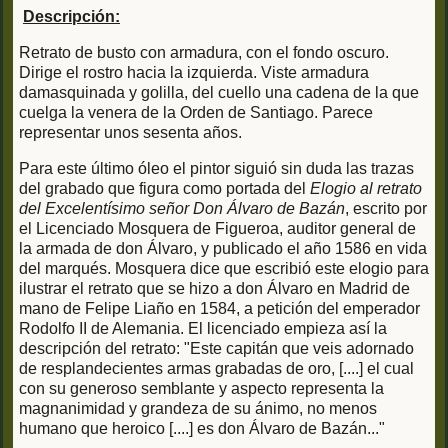
Descripción:
Retrato de busto con armadura, con el fondo oscuro.
Dirige el rostro hacia la izquierda. Viste armadura
damasquinada y golilla, del cuello una cadena de la que
cuelga la venera de la Orden de Santiago. Parece
representar unos sesenta años.
Para este último óleo el pintor siguió sin duda las trazas
del grabado que figura como portada del
Elogio al retrato
del Excelentísimo señor Don Álvaro de Bazán
, escrito por
el Licenciado Mosquera de Figueroa, auditor general de
la armada de don Álvaro, y publicado el año 1586 en vida
del marqués. Mosquera dice que escribió este elogio para
ilustrar el retrato que se hizo a don Álvaro en Madrid de
mano de Felipe Liaño en 1584, a petición del emperador
Rodolfo II de Alemania. El licenciado empieza así la
descripción del retrato: "Este capitán que veis adornado
de resplandecientes armas grabadas de oro, [....] el cual
con su generoso semblante y aspecto representa la
magnanimidad y grandeza de su ánimo, no menos
humano que heroico [....] es don Álvaro de Bazán..."