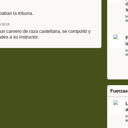
o
s
aban la tribuna.
I
m
6 20:19
un carnero de raza castellana, se comportó y
des a su instructor.
I
m
Fuerzas
a
I
a