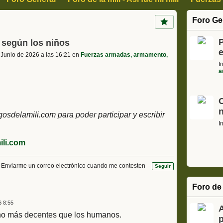
, Arte y Cultura
Ciencia Informática y tecnología
Motor
Foro Ge
s
Cajon de sastre, Humor, Curiosidades
P
ar según los niños
 Junio de 2026 a las 16:21 en
Fuerzas armadas, armamento,
I
a
delamili.com para poder participar y escribir
I
li.com
Enviarme un correo electrónico cuando me contesten –
Seguir
Foro de 
6 8:55
ho más decentes que los humanos.
p