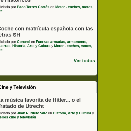
de Históricos
niciado por
Paco Torres Cortés
en
Motor - coches, motos,
tc
Coche con matrícula española con las
etras SH
niciado por
Coronel
en
Fuerzas armadas, armamento,
uerras
,
Historia, Arte y Cultura
y
Motor - coches, motos,
tc
Ver todos
Cine y Televisión
a música favorita de Hitler... o el
Tratado de Utrecht
niciado por
Juan R. Nieto 5/82
en
Historia, Arte y Cultura
y
eries cine y televisión