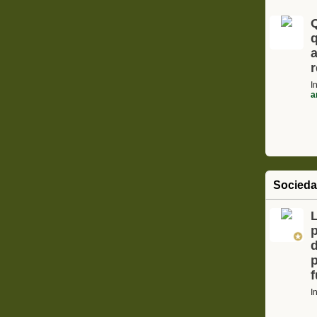
Q
I
a
Socied
L
I