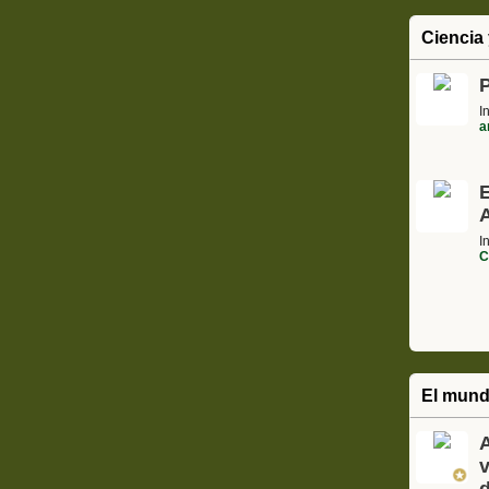
Ciencia 
I
a
A
I
C
El mund
A