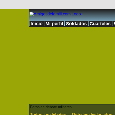
Inicio
Mi perfil
Soldados
Cuarteles
Foros de debate militares
Todos los debates
Debates destacados