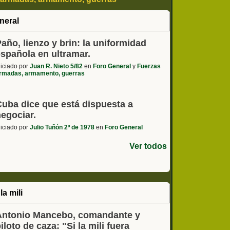
 - coches, motos, etc
neral
año, lienzo y brin: la uniformidad
española en ultramar.
niciado por
Juan R. Nieto 5/82
en
Foro General
y
Fuerzas
rmadas, armamento, guerras
Cuba dice que está dispuesta a
negociar.
niciado por
Julio Tuñón 2º de 1978
en
Foro General
Ver todos
la mili
Antonio Mancebo, comandante y
iloto de caza: "Si la mili fuera