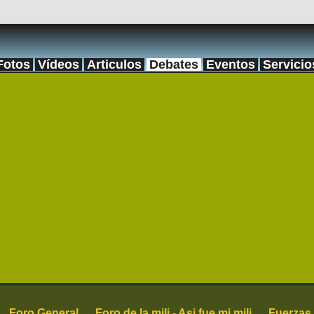
Fotos
Vídeos
Articulos
Debates
Eventos
Servicio
Foro General
Foro de la mili - Asi fue mi mili
Fuerzas