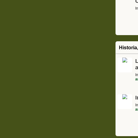
C
I
Historia
a
I
a
I
I
a