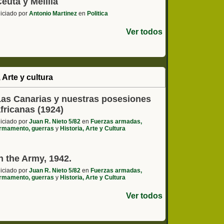
euta y Melilla
niciado por
Antonio Martinez
en
Politica
Ver todos
, Arte y cultura
Las Canarias y nuestras posesiones
fricanas (1924)
niciado por
Juan R. Nieto 5/82
en
Fuerzas armadas,
rmamento, guerras
y
Historia, Arte y Cultura
n the Army, 1942.
niciado por
Juan R. Nieto 5/82
en
Fuerzas armadas,
rmamento, guerras
y
Historia, Arte y Cultura
Ver todos