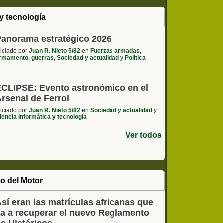
y tecnología
Panorama estratégico 2026
niciado por
Juan R. Nieto 5/82
en
Fuerzas armadas,
rmamento, guerras
,
Sociedad y actualidad
y
Politica
ECLIPSE: Evento astronómico en el
rsenal de Ferrol
niciado por
Juan R. Nieto 5/82
en
Sociedad y actualidad
y
iencia Informática y tecnología
Ver todos
o del Motor
sí eran las matrículas africanas que
va a recuperar el nuevo Reglamento