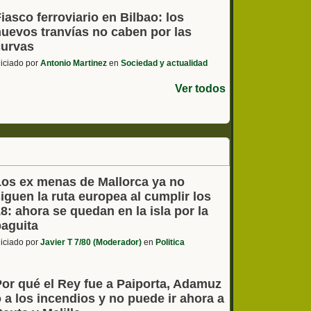
iasco ferroviario en Bilbao: los
nuevos tranvías no caben por las
curvas
niciado por
Antonio Martinez
en
Sociedad y actualidad
Ver todos
Los ex menas de Mallorca ya no
iguen la ruta europea al cumplir los
8: ahora se quedan en la isla por la
paguita
niciado por
Javier T 7/80 (Moderador)
en
Politica
Por qué el Rey fue a Paiporta, Adamuz
 a los incendios y no puede ir ahora a