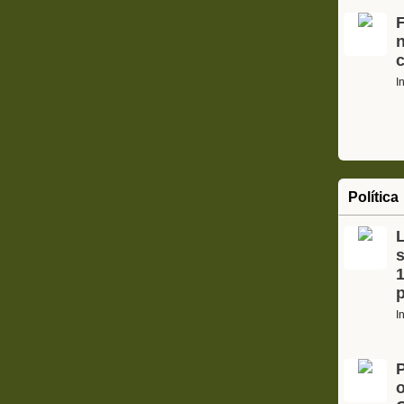
F
I
Política
s
1
I
o