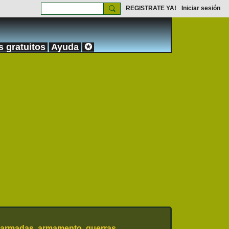
REGISTRATE YA!
Iniciar sesión
s gratuitos
Ayuda
✪
 armadas, armamento, guerras