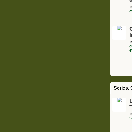
I
e
l
I
g
e
Series, 
L
I
S