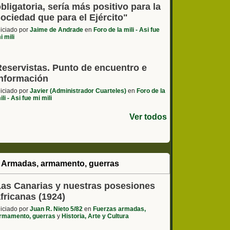
bligatoria, sería más positivo para la
ociedad que para el Ejército"
niciado por
Jaime de Andrade
en
Foro de la mili - Asi fue
i mili
Reservistas. Punto de encuentro e
información
niciado por
Javier (Administrador Cuarteles)
en
Foro de la
ili - Asi fue mi mili
Ver todos
 Armadas, armamento, guerras
Las Canarias y nuestras posesiones
fricanas (1924)
niciado por
Juan R. Nieto 5/82
en
Fuerzas armadas,
rmamento, guerras
y
Historia, Arte y Cultura