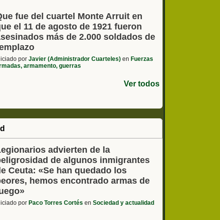
ue fue del cuartel Monte Arruit en
que el 11 de agosto de 1921 fueron
asesinados más de 2.000 soldados de
remplazo
niciado por
Javier (Administrador Cuarteles)
en
Fuerzas
rmadas, armamento, guerras
Ver todos
ad
egionarios advierten de la
peligrosidad de algunos inmigrantes
de Ceuta: «Se han quedado los
peores, hemos encontrado armas de
fuego»
niciado por
Paco Torres Cortés
en
Sociedad y actualidad