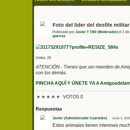
Sociedad y actualidad
Politica
Historia
Series cine y televisión
Fútbol y deporte
Foto del lider del desfile milit
Publicado por
Javier T 7/80 (Moderador)
el 1 de
guerras
Vistas: 26
ATENCIÓN - Tienes que ser miembro de Amigos
con los demás.
PINCHA AQUÍ Y ÚNETE YA A Amigosdelami
★
★
★
★
★
VOTOS 0
Respuestas
Javier (Administrador Cuarteles)
Junio 3, 202
Estos animales tienen intereses muc