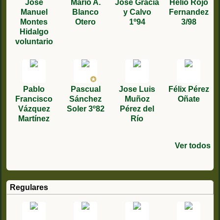
José
Mario A.
Jose Gracia
Helio Rojo
Manuel
Blanco
y Calvo
Fernandez
Montes
Otero
1º94
3/98
Hidalgo
voluntario
Pablo
Pascual
Jose Luis
Félix Pérez
Francisco
Sánchez
Muñoz
Oñate
Vázquez
Soler 3º82
Pérez del
Martínez
Río
Ver todos
Francisco
antonio
Manuel
jose
Francisco
Roberto
Jacinto
Jose
Jose Fco.
Quintín
Jorge
JOSE FCO.
jose maria
Pablo
López Peña
sanchez 1/9
Ortega
Grau
pan,1°89
Carlos
Carlos
García
Guerrero
Ignacio
Llopes
RODRIGUE
Zarzuelo
ruiz
Herrero
medina
2/95
Salguero
Cardiel
sevilla
Piles 4/79
Granado
García
Muñoz 2º
moriche
Z COLL
Regulares
78/8
2/96
Duran 79 6
Jimenez
González
79/1º
84