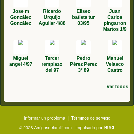
Jose m
Ricardo
Eliseo
Juan
González
Urquijo
batista tur
Carlos
González
Aguilar 4/88
03/95
pingarron
Martos 1/9
Miguel
Tercer
Pedro
Manuel
angel 4/97
remplazo
Pérez Perez
Velasco
del 97
3° 89
Castro
Ver todos
Francisco
Manuel
Manuel
Rafael
Fco José
Manuel
francisco
Juan
Lopez faura
Gomez
Marin Ruiz.
Gómez
Caravantes
Vazquez
camacho
Carlos
Mojarro
Poveda
5/80
Blázquez
Gonzalez
Martínez
89
tercero
3º/77
García 6 88
Informar un problema
|
Términos de servicio
© 2026 Amigosdelamili.com
Impulsado por