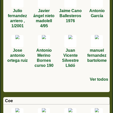
Julio
Javier
Jaime Cano
Antonio
fernandez
ángel nieto
Ballesteros
García
arriero ,
madolell
1976
1/2001
4/95
Jose
Antonio
Juan
manuel
antonio
Merino
Vicente
fernandez
ortega ruiz
Bornes
Silvestre
bartolome
curso 190
Llidó
Ver todos
Juan de
Rafael
Pedro
José
Jose Emilio
ANTONIO
Santiago
david
David
Jose
juan
FRANCISC
miguel
Emilio
Llobregat
Antonio
Miguel
Lucas
PELAEZ
Martínez
roman
Perez
Calderon
j.moñino
sobrino
O MIGUEL
fernandez
Pérez
genin 7/79
Hernande
Sánchez
Seligra
(Curso 513)
PEREZ
Trujillo
Sanchez
solana
acuña
RODRIGUE
castañeda
López
Coe
López 3/96
CURSO 225
curso 203
1/1997
Z