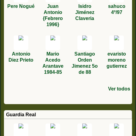
Pere Nogué
Juan
Isidro
sahuco
Antonio
Jiménez
4º/97
{Febrero
Claveria
1996}
Antonio
Mario
Santiago
evaristo
Diez Prieto
Acedo
Orden
moreno
Arantave
Jimenez 5o
gutierrez
1984-85
de 88
Ver todos
Julian de la
Ildefonso
Benito
Kalvin
Juan José
Bernardo
Daniel
Jesús
Alejandro
Jose
jose
José Torre
Mariano
Pedro
Dominguez
Zamborta
Morena
Piñero
Dominguez
Rodriguez
sevillano
Olivares
Andrés
manuel
Carlos
Paches - 1 /
Diego
Ruiz
Martin 1º/84
Fernández
Maqueda
Moreno
cobos
lopez
Hernández
Rodriguez
romero
Corcoles
Martín
86
Guardia Real
Izaguirre
canto2º
4° 77
primero 89
del78