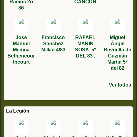
Ramos 2o
CANCUN
86
Jose
Francisco
RAFAEL
Miguel
Manuel
Sanchez
MARIN
Ángel
Medina
Millan 4/83
SOSA. 5º
Revuelta de
Bethencour
DEL 83 .
Guzmán
tncourt
Martín 5º
del 82
Ver todos
Alejandro
Antonio
Juan
José
Fernando
Manuel
Jesús
juan
Antonio
Manuel
Angel
Eduardo
Miguel
Miguel
Higueras
Manuel
Manuel
haldon
manuel
Bernal
Garcia
Martín
rodriguez
gonzalez
capitan
Medina
Ortego
Lucas
Gomez 5/89
martin 5/85
Ferrón
Ortiz
Garcia 6º/78
López 1/84
Rojas 4/87
cascón
Carreño
ferrera
Marcuello
Ballester
Agustin
La Legión
Aguilera
Vazquez
terci
cuevas 6/86
sexto de
3/77
3/87