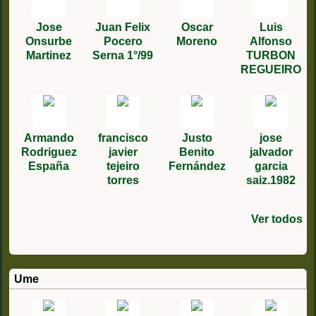
Jose
Juan Felix
Oscar
Luis
Onsurbe
Pocero
Moreno
Alfonso
Martinez
Serna 1°/99
TURBON
REGUEIRO
Armando
francisco
Justo
jose
Rodriguez
javier
Benito
jalvador
España
tejeiro
Fernández
garcia
torres
saiz.1982
Ver todos
Dussault
rafael
Juan
Jean
fernandez
Antonio
claude
fernandez
Gonzalez
Ume
Vilaplana