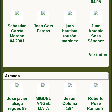
04/95
Sebastián
Joan Cots
juan
Juan
García
Fargas
bautista
Antonio
Moreno
touzón
Sosa
04/2001
martinez
Sánchez
Ver todos
FRANCISC
VICTHOR
Manuel
Miguel
santiago
Angel
Juan
Julio
Fernando
Antonio
Manuel
Francisco
david
Fidel
O JESUS 2º
CABETAS
ángel
Villar
Santiago
Antonio
moreno
Carlos
Miguel
Mateo
jesus
garcia saez
Lozano
Castro
01/1984
Carrillo
DEL 87
Gómez
boluda 4/80
Herrán
V1/85
Enero 1977
rodriguez
Garcia
Fernandez
Bravo
1/96
Armada
Machado
Martínez
gonzale
03/83
Jose javier
MIGUEL
Jesus
Roberto
aliaga
ANGEL
Coloma
Pose
regues 89
MATA
1/94
Ramos 3º