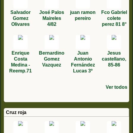
Salvador
José Palos
juan ramon
Fco Gabriel
Gomez
Maireles
pereiro
colete
Olivares
4/82
perez 81 8°
Enrique
Bernardino
Juan
Jesus
Costa
Gomez
Antonio
castellano,
Medina -
Vazquez
Fernández
85-86
Reemp.71
Lucas 3º
Ver todos
José Luis
Manuel
Jesus
Belar
Carlos
rivera
José
jose
José Luis
francisco
Agustín
Rafael
Cesar
Juan
Vicuña 5/87
Ferrandiz
Peralta
Sastre
zamarra 93
torres luís
bolaños
antonio
javier hoz
Mingo 3
Abellan
Alvarez
Carlos
Salas
Gisbert
García
garcía 2/86
trujillo
montoya 81
martin 1991
remplazo
Turrillo 1/92
Solano
Cruz roja
garcia
1975