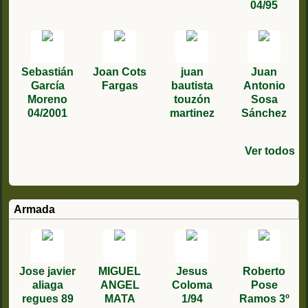
04/95
Sebastián
Joan Cots
juan
Juan
García
Fargas
bautista
Antonio
Moreno
touzón
Sosa
04/2001
martinez
Sánchez
Ver todos
FRANCISC
VICTHOR
Manuel
Miguel
santiago
Angel
Juan
Julio
Fernando
Antonio
Manuel
Francisco
david
Fidel
O JESUS 2º
CABETAS
ángel
Villar
Santiago
Antonio
moreno
Carlos
Miguel
Mateo
jesus
garcia saez
Lozano
Castro
01/1984
Carrillo
DEL 87
Gómez
boluda 4/80
Herrán
V1/85
Enero 1977
rodriguez
Garcia
Fernandez
Bravo
1/96
Armada
Machado
Martínez
gonzale
03/83
Jose javier
MIGUEL
Jesus
Roberto
aliaga
ANGEL
Coloma
Pose
regues 89
MATA
1/94
Ramos 3º