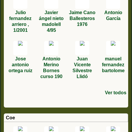
Julio
Javier
Jaime Cano
Antonio
fernandez
ángel nieto
Ballesteros
García
arriero ,
madolell
1976
1/2001
4/95
Jose
Antonio
Juan
manuel
antonio
Merino
Vicente
fernandez
ortega ruiz
Bornes
Silvestre
bartolome
curso 190
Llidó
Ver todos
Juan de
Rafael
Pedro
José
Jose Emilio
ANTONIO
Santiago
david
David
Jose
juan
FRANCISC
miguel
Emilio
Llobregat
Antonio
Miguel
Lucas
PELAEZ
Martínez
roman
Perez
Calderon
j.moñino
sobrino
O MIGUEL
fernandez
Pérez
genin 7/79
Hernande
Sánchez
Seligra
(Curso 513)
PEREZ
Trujillo
Sanchez
solana
acuña
RODRIGUE
castañeda
López
Coe
López 3/96
CURSO 225
curso 203
1/1997
Z