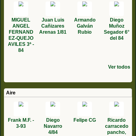
MIGUEL
Juan Luis
Armando
Diego
ANGEL
Cañizares
Galván
Muñoz
FERNAND
Arenas 1/81
Rubio
Segador 6°
EZ-QUEJO
del 84
AVILES 3ª -
84
Ver todos
Antonio
Manuel
Miguel
Joan
Jose María
ANTONIO
Solideo
Andrés
ANTONIO
Joaquin
Antonio
Daniel
Julian
Jose
carrasco
Crehuet
bautista
Ángel
TOMAS
Osuna
Gloria
Ruiz
Rodríguez
cordobes
QUILES
Escamilla
Martinez
Correa
morales ..
becerra
Martín
Mola
GALLARD
Granados
Lorente
MORENO/
rodriguez
Anglada
González
Garcia
Aire
4/1987
Martín
1/92
78
O
4ª DEL
79/8
2/97
segundo
RODRIGUE
1979-1981
del 91
Z 2º/92
Frank M.F. -
Diego
Felipe CG
Ricardo
3-93
Navarro
carracedo
4/84
pancho,