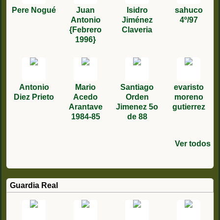
Pere Nogué
Juan
Isidro
sahuco
Antonio
Jiménez
4º/97
{Febrero
Claveria
1996}
Antonio
Mario
Santiago
evaristo
Diez Prieto
Acedo
Orden
moreno
Arantave
Jimenez 5o
gutierrez
1984-85
de 88
Ver todos
Julian de la
Ildefonso
Benito
Kalvin
Juan José
Bernardo
Daniel
Jesús
Alejandro
Jose
jose
José Torre
Mariano
Pedro
Dominguez
Zamborta
Morena
Piñero
Dominguez
Rodriguez
sevillano
Olivares
Andrés
manuel
Carlos
Paches - 1 /
Diego
Ruiz
Martin 1º/84
Fernández
Maqueda
Moreno
cobos
lopez
Hernández
Rodriguez
romero
Corcoles
Martín
86
Guardia Real
Izaguirre
canto2º
4° 77
primero 89
del78