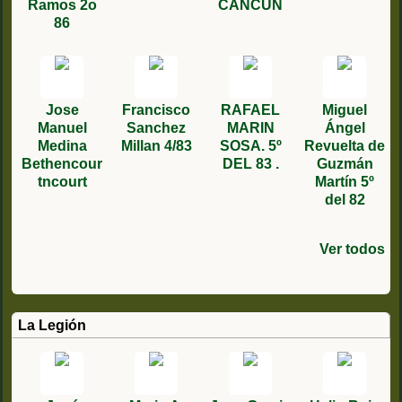
Ramos 2o
CANCUN
86
Jose
Francisco
RAFAEL
Miguel
Manuel
Sanchez
MARIN
Ángel
Medina
Millan 4/83
SOSA. 5º
Revuelta de
Bethencour
DEL 83 .
Guzmán
tncourt
Martín 5º
del 82
Ver todos
Alejandro
Antonio
Juan
José
Fernando
Manuel
Jesús
juan
Antonio
Manuel
Angel
Eduardo
Miguel
Miguel
Higueras
Manuel
Manuel
haldon
manuel
Bernal
Garcia
Martín
rodriguez
gonzalez
capitan
Medina
Ortego
Lucas
Gomez 5/89
martin 5/85
Ferrón
Ortiz
Garcia 6º/78
López 1/84
Rojas 4/87
cascón
Carreño
ferrera
Marcuello
Ballester
Agustin
La Legión
Aguilera
Vazquez
terci
cuevas 6/86
sexto de
3/77
3/87