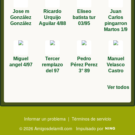
Jose m
Ricardo
Eliseo
Juan
González
Urquijo
batista tur
Carlos
González
Aguilar 4/88
03/95
pingarron
Martos 1/9
Miguel
Tercer
Pedro
Manuel
angel 4/97
remplazo
Pérez Perez
Velasco
del 97
3° 89
Castro
Ver todos
Francisco
Manuel
Manuel
Rafael
Fco José
Manuel
francisco
Juan
Lopez faura
Gomez
Marin Ruiz.
Gómez
Caravantes
Vazquez
camacho
Carlos
Mojarro
Poveda
5/80
Blázquez
Gonzalez
Martínez
89
tercero
3º/77
García 6 88
Informar un problema
|
Términos de servicio
© 2026 Amigosdelamili.com
Impulsado por