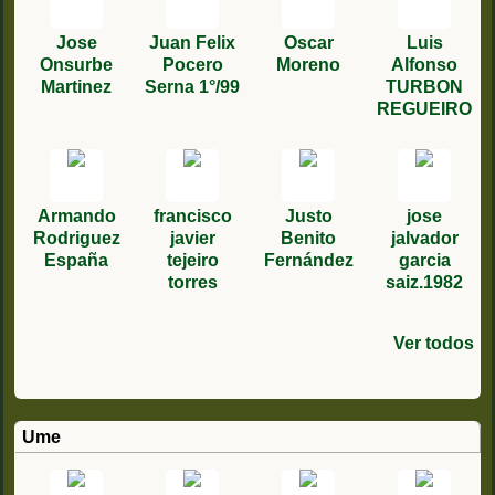
Jose
Juan Felix
Oscar
Luis
Onsurbe
Pocero
Moreno
Alfonso
Martinez
Serna 1°/99
TURBON
REGUEIRO
Armando
francisco
Justo
jose
Rodriguez
javier
Benito
jalvador
España
tejeiro
Fernández
garcia
torres
saiz.1982
Ver todos
Dussault
rafael
Juan
Jean
fernandez
Antonio
claude
fernandez
Gonzalez
Ume
Vilaplana