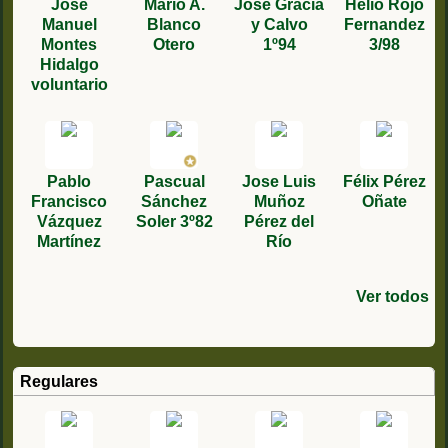
José
Mario A.
Jose Gracia
Helio Rojo
Manuel
Blanco
y Calvo
Fernandez
Montes
Otero
1º94
3/98
Hidalgo
voluntario
Pablo
Pascual
Jose Luis
Félix Pérez
Francisco
Sánchez
Muñoz
Oñate
Vázquez
Soler 3º82
Pérez del
Martínez
Río
Ver todos
Francisco
antonio
Manuel
jose
Francisco
Roberto
Jacinto
Jose
Jose Fco.
Quintín
Jorge
JOSE FCO.
jose maria
Pablo
López Peña
sanchez 1/9
Ortega
Grau
pan,1°89
Carlos
Carlos
García
Guerrero
Ignacio
Llopes
RODRIGUE
Zarzuelo
ruiz
Herrero
medina
2/95
Salguero
Cardiel
sevilla
Piles 4/79
Granado
García
Muñoz 2º
moriche
Z COLL
Regulares
78/8
2/96
Duran 79 6
Jimenez
González
79/1º
84