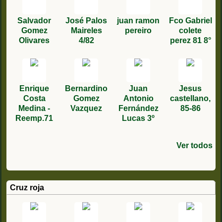
Salvador
José Palos
juan ramon
Fco Gabriel
Gomez
Maireles
pereiro
colete
Olivares
4/82
perez 81 8°
Enrique
Bernardino
Juan
Jesus
Costa
Gomez
Antonio
castellano,
Medina -
Vazquez
Fernández
85-86
Reemp.71
Lucas 3º
Ver todos
José Luis
Manuel
Jesus
Belar
Carlos
rivera
José
jose
José Luis
francisco
Agustín
Rafael
Cesar
Juan
Vicuña 5/87
Ferrandiz
Peralta
Sastre
zamarra 93
torres luís
bolaños
antonio
javier hoz
Mingo 3
Abellan
Alvarez
Carlos
Salas
Gisbert
García
garcía 2/86
trujillo
montoya 81
martin 1991
remplazo
Turrillo 1/92
Solano
Cruz roja
garcia
1975