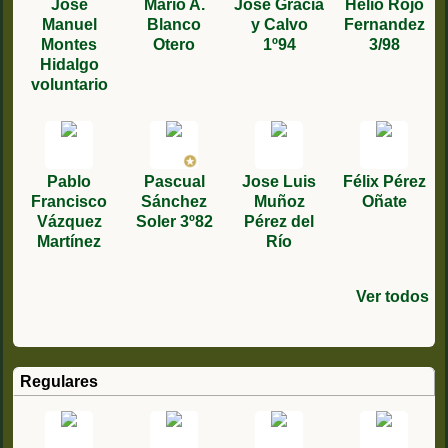
José
Mario A.
Jose Gracia
Helio Rojo
Manuel
Blanco
y Calvo
Fernandez
Montes
Otero
1º94
3/98
Hidalgo
voluntario
Pablo
Pascual
Jose Luis
Félix Pérez
Francisco
Sánchez
Muñoz
Oñate
Vázquez
Soler 3º82
Pérez del
Martínez
Río
Ver todos
Francisco
antonio
Manuel
jose
Francisco
Roberto
Jacinto
Jose
Jose Fco.
Quintín
Jorge
JOSE FCO.
jose maria
Pablo
López Peña
sanchez 1/9
Ortega
Grau
pan,1°89
Carlos
Carlos
García
Guerrero
Ignacio
Llopes
RODRIGUE
Zarzuelo
ruiz
Herrero
medina
2/95
Salguero
Cardiel
sevilla
Piles 4/79
Granado
García
Muñoz 2º
moriche
Z COLL
Regulares
78/8
2/96
Duran 79 6
Jimenez
González
79/1º
84