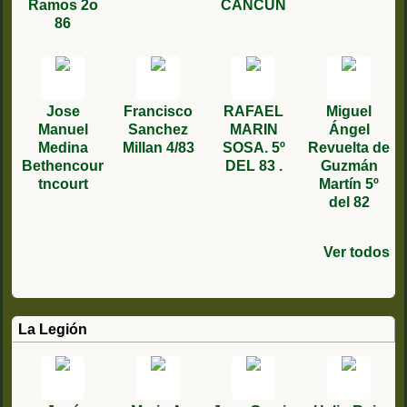
Ramos 2o
CANCUN
86
Jose
Francisco
RAFAEL
Miguel
Manuel
Sanchez
MARIN
Ángel
Medina
Millan 4/83
SOSA. 5º
Revuelta de
Bethencour
DEL 83 .
Guzmán
tncourt
Martín 5º
del 82
Ver todos
Alejandro
Antonio
Juan
José
Fernando
Manuel
Jesús
juan
Antonio
Manuel
Angel
Eduardo
Miguel
Miguel
Higueras
Manuel
Manuel
haldon
manuel
Bernal
Garcia
Martín
rodriguez
gonzalez
capitan
Medina
Ortego
Lucas
Gomez 5/89
martin 5/85
Ferrón
Ortiz
Garcia 6º/78
López 1/84
Rojas 4/87
cascón
Carreño
ferrera
Marcuello
Ballester
Agustin
La Legión
Aguilera
Vazquez
terci
cuevas 6/86
sexto de
3/77
3/87