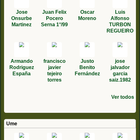
Jose
Juan Felix
Oscar
Luis
Onsurbe
Pocero
Moreno
Alfonso
Martinez
Serna 1°/99
TURBON
REGUEIRO
Armando
francisco
Justo
jose
Rodriguez
javier
Benito
jalvador
España
tejeiro
Fernández
garcia
torres
saiz.1982
Ver todos
Dussault
rafael
Juan
Jean
fernandez
Antonio
claude
fernandez
Gonzalez
Ume
Vilaplana