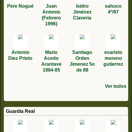
Pere Nogué
Juan
Isidro
sahuco
Antonio
Jiménez
4º/97
{Febrero
Claveria
1996}
Antonio
Mario
Santiago
evaristo
Diez Prieto
Acedo
Orden
moreno
Arantave
Jimenez 5o
gutierrez
1984-85
de 88
Ver todos
Julian de la
Ildefonso
Benito
Kalvin
Juan José
Bernardo
Daniel
Jesús
Alejandro
Jose
jose
José Torre
Mariano
Pedro
Dominguez
Zamborta
Morena
Piñero
Dominguez
Rodriguez
sevillano
Olivares
Andrés
manuel
Carlos
Paches - 1 /
Diego
Ruiz
Martin 1º/84
Fernández
Maqueda
Moreno
cobos
lopez
Hernández
Rodriguez
romero
Corcoles
Martín
86
Guardia Real
Izaguirre
canto2º
4° 77
primero 89
del78