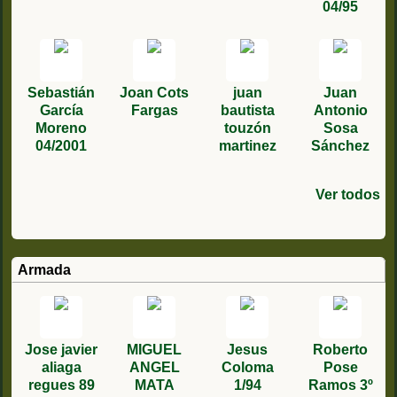
04/95
Sebastián
Joan Cots
juan
Juan
García
Fargas
bautista
Antonio
Moreno
touzón
Sosa
04/2001
martinez
Sánchez
Ver todos
FRANCISC
VICTHOR
Manuel
Miguel
santiago
Angel
Juan
Julio
Fernando
Antonio
Manuel
Francisco
david
Fidel
O JESUS 2º
CABETAS
ángel
Villar
Santiago
Antonio
moreno
Carlos
Miguel
Mateo
jesus
garcia saez
Lozano
Castro
01/1984
Carrillo
DEL 87
Gómez
boluda 4/80
Herrán
V1/85
Enero 1977
rodriguez
Garcia
Fernandez
Bravo
1/96
Armada
Machado
Martínez
gonzale
03/83
Jose javier
MIGUEL
Jesus
Roberto
aliaga
ANGEL
Coloma
Pose
regues 89
MATA
1/94
Ramos 3º