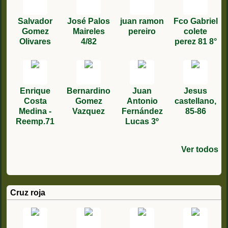
Salvador
José Palos
juan ramon
Fco Gabriel
Gomez
Maireles
pereiro
colete
Olivares
4/82
perez 81 8°
Enrique
Bernardino
Juan
Jesus
Costa
Gomez
Antonio
castellano,
Medina -
Vazquez
Fernández
85-86
Reemp.71
Lucas 3º
Ver todos
José Luis
Manuel
Jesus
Belar
Carlos
rivera
José
jose
José Luis
francisco
Agustín
Rafael
Cesar
Juan
Vicuña 5/87
Ferrandiz
Peralta
Sastre
zamarra 93
torres luís
bolaños
antonio
javier hoz
Mingo 3
Abellan
Alvarez
Carlos
Salas
Gisbert
García
garcía 2/86
trujillo
montoya 81
martin 1991
remplazo
Turrillo 1/92
Solano
Cruz roja
garcia
1975