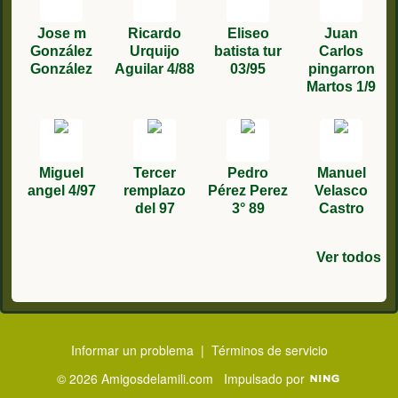
Jose m
Ricardo
Eliseo
Juan
González
Urquijo
batista tur
Carlos
González
Aguilar 4/88
03/95
pingarron
Martos 1/9
Miguel
Tercer
Pedro
Manuel
angel 4/97
remplazo
Pérez Perez
Velasco
del 97
3° 89
Castro
Ver todos
Francisco
Manuel
Manuel
Rafael
Fco José
Manuel
francisco
Juan
Lopez faura
Gomez
Marin Ruiz.
Gómez
Caravantes
Vazquez
camacho
Carlos
Mojarro
Poveda
5/80
Blázquez
Gonzalez
Martínez
89
tercero
3º/77
García 6 88
Informar un problema
|
Términos de servicio
© 2026 Amigosdelamili.com
Impulsado por