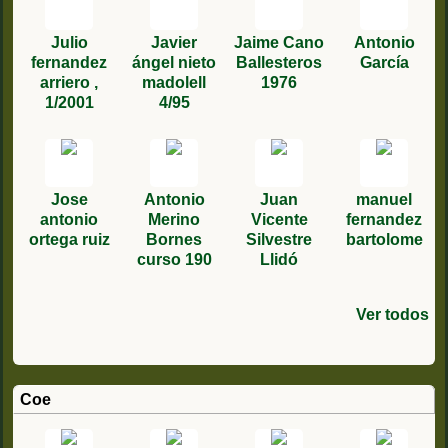
Julio
Javier
Jaime Cano
Antonio
fernandez
ángel nieto
Ballesteros
García
arriero ,
madolell
1976
1/2001
4/95
Jose
Antonio
Juan
manuel
antonio
Merino
Vicente
fernandez
ortega ruiz
Bornes
Silvestre
bartolome
curso 190
Llidó
Ver todos
Juan de
Rafael
Pedro
José
Jose Emilio
ANTONIO
Santiago
david
David
Jose
juan
FRANCISC
miguel
Emilio
Llobregat
Antonio
Miguel
Lucas
PELAEZ
Martínez
roman
Perez
Calderon
j.moñino
sobrino
O MIGUEL
fernandez
Pérez
genin 7/79
Hernande
Sánchez
Seligra
(Curso 513)
PEREZ
Trujillo
Sanchez
solana
acuña
RODRIGUE
castañeda
López
Coe
López 3/96
CURSO 225
curso 203
1/1997
Z