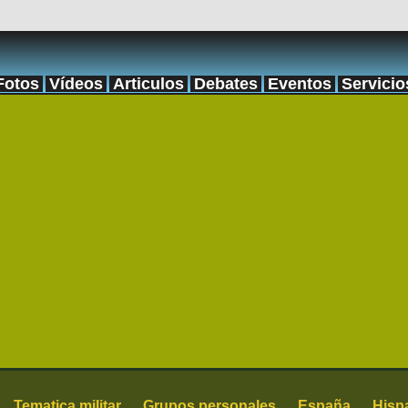
Fotos
Vídeos
Articulos
Debates
Eventos
Servicio
Tematica militar
Grupos personales
España
Hisp