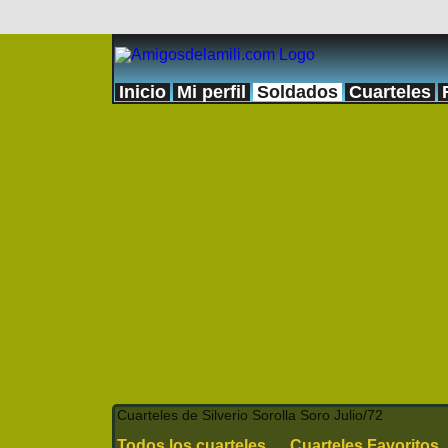
Inicio
Mi perfil
Soldados
Cuarteles
Cuarteles de Silverio Sorolla Soro Julio/72
Todos los cuarteles
Cuarteles Favoritos