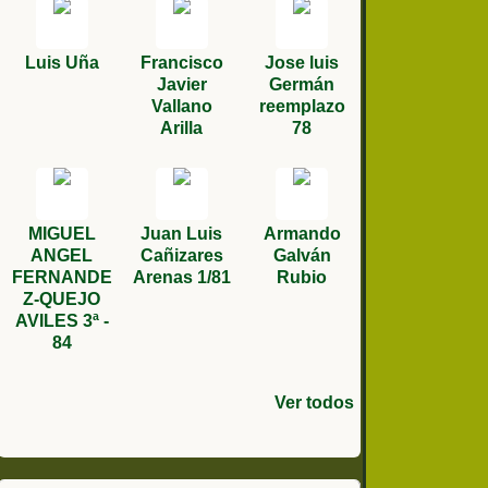
Luis Uña
Francisco
Jose luis
Javier
Germán
Vallano
reemplazo
Arilla
78
MIGUEL
Juan Luis
Armando
ANGEL
Cañizares
Galván
FERNANDE
Arenas 1/81
Rubio
Z-QUEJO
AVILES 3ª -
84
Ver todos
ANTONIO
ANTONIO
Salvador
Miguel
Julian
Diego
Antonio
Antonio
Solideo
Daniel
Joan
Jose María
Joaquin
Andrés
Manuel
Jose
Rodríguez
Escamilla
QUILES
TOMAS
Muñoz
Ángel
Rodríguez
Crehuet
bautista
Correa
Gloria
cordobes
carrasco
Martinez
Osuna
Ruiz