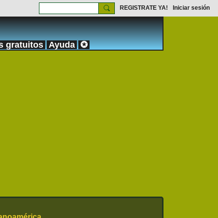
REGISTRATE YA!
Iniciar sesión
s gratuitos
Ayuda
✪
anoamérica