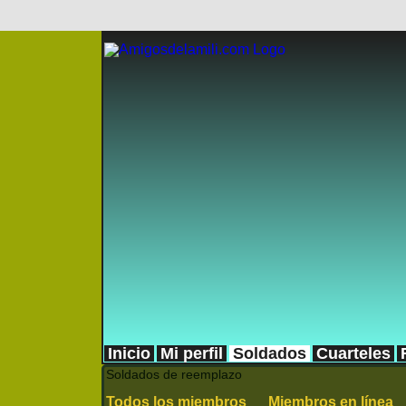
Inicio
Mi perfil
Soldados
Cuarteles
Soldados de reemplazo
Todos los miembros
Miembros en línea