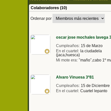
Colaboradores (10)
Ordenar por
oscar jose mochales lavega 3
Cumpleaños:
15 de Marzo
En el cuartel:
la ciudadela
(jaca,huesca)
Mi mote era:
"maño",cabo 1º m
Alvaro Vinuesa 3º81
Cumpleaños:
15 de Diciembre
En el cuartel:
Cuartel lepanto