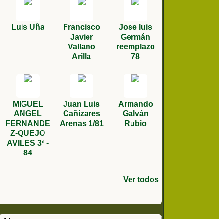
Luis Uña
Francisco
Jose luis
Javier
Germán
Vallano
reemplazo
Arilla
78
MIGUEL
Juan Luis
Armando
ANGEL
Cañizares
Galván
FERNANDE
Arenas 1/81
Rubio
Z-QUEJO
AVILES 3ª -
84
Ver todos
ANTONIO
ANTONIO
Salvador
Miguel
Julian
Diego
Antonio
Antonio
Solideo
Daniel
Joan
Jose María
Joaquin
Andrés
Manuel
Jose
Rodríguez
Escamilla
QUILES
TOMAS
Muñoz
Ángel
Rodríguez
Crehuet
bautista
Correa
Gloria
cordobes
carrasco
Martinez
Osuna
Ruiz