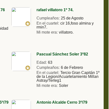
 76
rafael villatoro 1º 74.
Cumpleaños:
25 de Agosto
En el cuartel:
cir 16,foso almina y
rmin7.
nidad
Mi mote era:
villatoro.
Pascual Sánchez Soler 3º82
Edad:
63
Cumpleaños:
6 de Febrero
En el cuartel:
Tercio Gran Capitán 1º
de la Legion/Acuartelamiento Millan
Astray/Terleg1
Mi mote era:
Soler
5º/79
Antonio Alcalde Cerro 3º/79